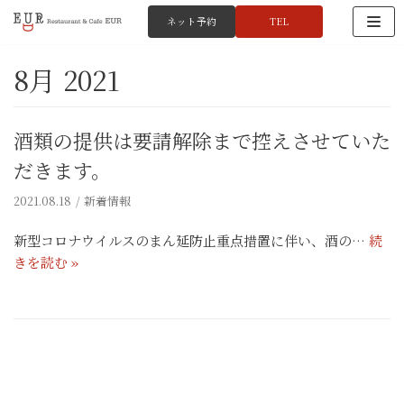
ネット予約
TEL
コ
8月 2021
ン
テ
ン
ツ
酒類の提供は要請解除まで控えさせていた
へ
だきます。
ス
キ
2021.08.18
新着情報
ッ
新型コロナウイルスのまん延防止重点措置に伴い、酒の…
続
プ
きを読む »