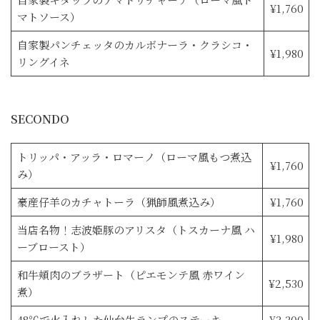
¥1,760
マトソース）
自家製パンチェッタのカルボナーラ・クラシコ・
¥1,980
リングイネ
SECONDO
トリッパ・アッラ・ロマーノ（ローマ風もつ煮込
¥1,760
み）
豪産仔羊のカチャトーラ（猟師風煮込み）
¥1,760
当店名物！志波姫豚のアリスタ（トスカーナ風 ハ
¥1,980
ーブロースト）
和牛頬肉のブラザート（ピエモンテ風 赤ワイン
¥2,530
煮）
48℃で火入れした仙台牛ランプのステーキ
¥3,300