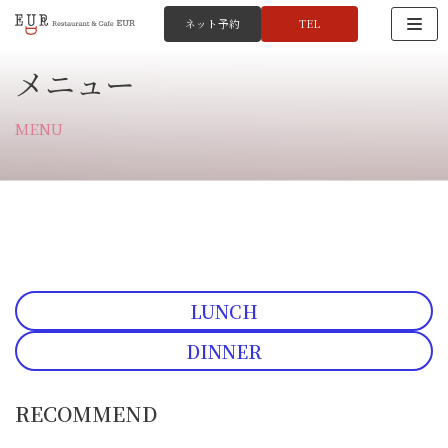
ネット予約
TEL
コ
メニュー
ン
テ
ン
MENU
ツ
へ
ス
キ
ッ
プ
LUNCH
DINNER
RECOMMEND