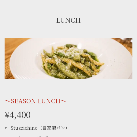
LUNCH
〜SEASON LUNCH〜
¥4,400
Stuzzichino（自家製パン）